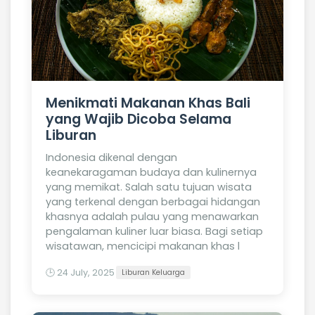
Menikmati Makanan Khas Bali
yang Wajib Dicoba Selama
Liburan
Indonesia dikenal dengan
keanekaragaman budaya dan kulinernya
yang memikat. Salah satu tujuan wisata
yang terkenal dengan berbagai hidangan
khasnya adalah pulau yang menawarkan
pengalaman kuliner luar biasa. Bagi setiap
wisatawan, mencicipi makanan khas l
🕒 24 July, 2025
Liburan Keluarga