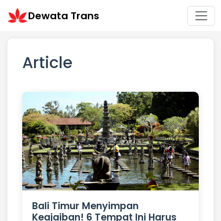
Dewata Trans
‹
›
Article
Bali Timur Menyimpan
Keajaiban! 6 Tempat Ini Harus