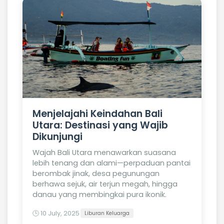
Menjelajahi Keindahan Bali
Utara: Destinasi yang Wajib
Dikunjungi
Wajah Bali Utara menawarkan suasana
lebih tenang dan alami—perpaduan pantai
berombak jinak, desa pegunungan
berhawa sejuk, air terjun megah, hingga
danau yang membingkai pura ikonik.
🕒 10 July, 2025
Liburan Keluarga