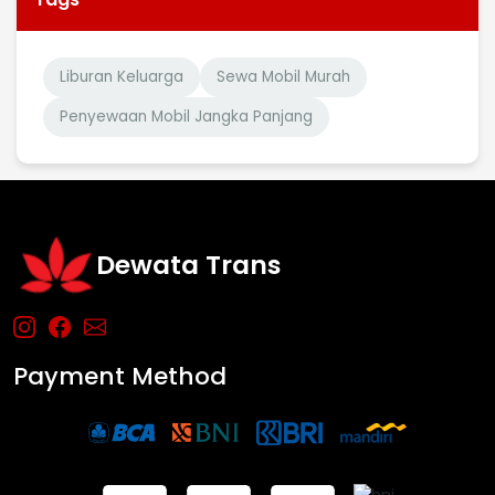
Liburan Keluarga
Sewa Mobil Murah
Penyewaan Mobil Jangka Panjang
Dewata Trans
Payment Method